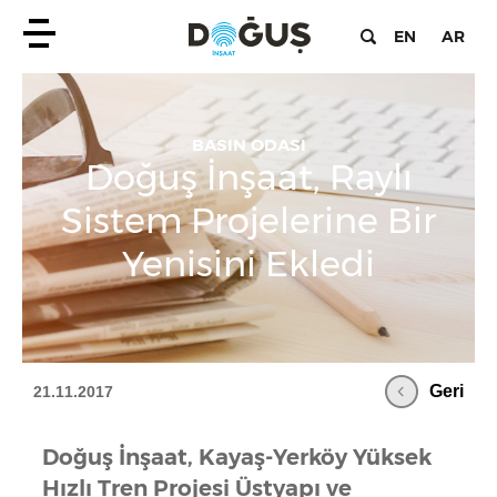
EN
AR
BASIN ODASI
Doğuş İnşaat, Raylı
Sistem Projelerine Bir
Yenisini Ekledi
Geri
21.11.2017
Doğuş İnşaat, Kayaş-Yerköy Yüksek
Hızlı Tren Projesi Üstyapı ve