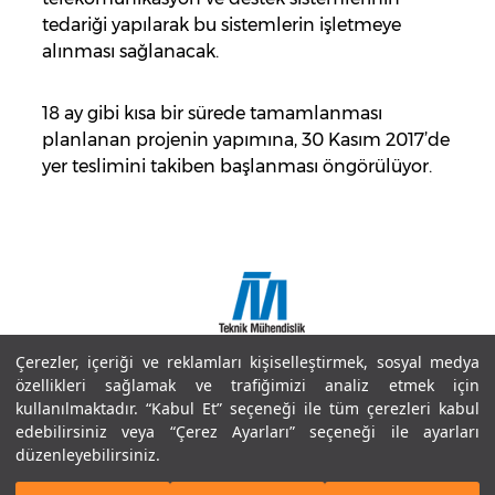
tedariği yapılarak bu sistemlerin işletmeye
alınması sağlanacak.
18 ay gibi kısa bir sürede tamamlanması
planlanan projenin yapımına, 30 Kasım 2017’de
yer teslimini takiben başlanması öngörülüyor.
Çerezler, içeriği ve reklamları kişiselleştirmek, sosyal medya
Copyright © 2018 Doğuş İnşaat ve Tic. A.Ş.
özellikleri sağlamak ve trafiğimizi analiz etmek için
Site Haritası
kullanılmaktadır. “Kabul Et” seçeneği ile tüm çerezleri kabul
Bilgi Toplumu Hizmetleri
edebilirsiniz veya “Çerez Ayarları” seçeneği ile ayarları
Kullanım Koşulları ve Gizlilik
düzenleyebilirsiniz.
Çerez Politikaları