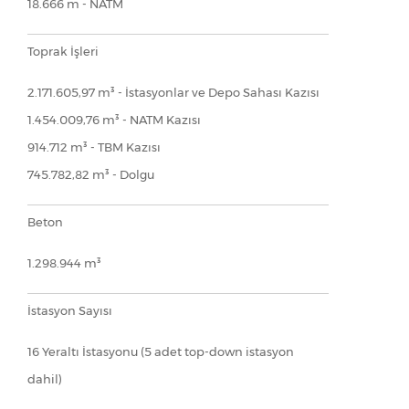
18.666 m - NATM
Toprak İşleri
2.171.605,97 m³ - İstasyonlar ve Depo Sahası Kazısı
1.454.009,76 m³ - NATM Kazısı
914.712 m³ - TBM Kazısı
745.782,82 m³ - Dolgu
Beton
1.298.944 m³
İstasyon Sayısı
16 Yeraltı İstasyonu (5 adet top-down istasyon
dahil)