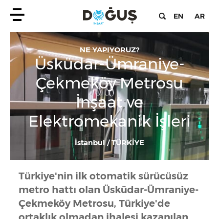
EN
AR
NE YAPIYORUZ?
Üsküdar-Ümraniye-
Çekmeköy Metrosu
İnşaat ve
Elektromekanik İşleri
İstanbul / TÜRKİYE
Türkiye'nin ilk otomatik sürücüsüz
metro hattı olan Üsküdar-Ümraniye-
Çekmeköy Metrosu, Türkiye'de
ortaklık olmadan ihalesi kazanılan