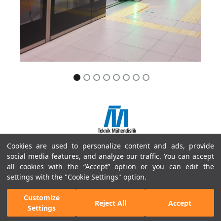
Cookies are used to personalize content and ads, provide
Copyright © 2018 Doğuş İnşaat ve Tic. A.Ş.
social media features, and analyze our traffic. You can accept
Site Haritası
all cookies with the “Accept” option or you can edit the
Bilgi Toplumu Hizmetleri
settings with the "Cookie Settings" option.
Kullanım Koşulları ve Gizlilik
Çerez Politikaları
Customize
Reject All
Accept
Settings