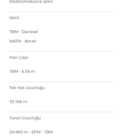
Elektromekanik İşler)
Kesit
TBM - Dairesel
NATM - Atnalı
Kazı Çapı
TBM - 6,56 m
Tek Hat Uzunluğu
53.106 m
Tünel Uzunluğu
26.985 m - EPM - TBM