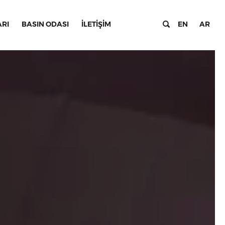
ARI
BASIN ODASI
İLETİŞİM
EN
AR