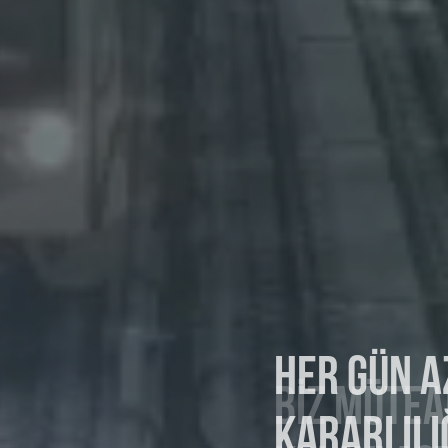
HER GÜN A
KARARLILI