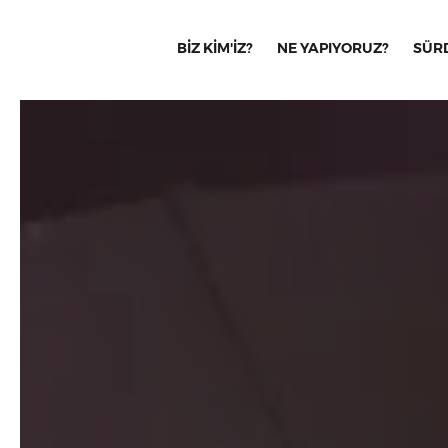
BİZ KİM'İZ?
NE YAPIYORUZ?
SÜRD